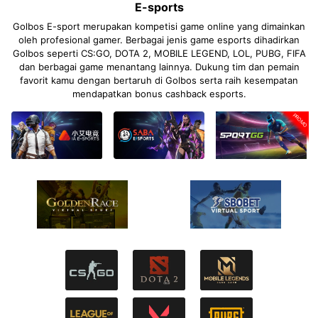
E-sports
Golbos E-sport merupakan kompetisi game online yang dimainkan
oleh profesional gamer. Berbagai jenis game esports dihadirkan
Golbos seperti CS:GO, DOTA 2, MOBILE LEGEND, LOL, PUBG, FIFA
dan berbagai game menantang lainnya. Dukung tim dan pemain
favorit kamu dengan bertaruh di Golbos serta raih kesempatan
mendapatkan bonus cashback esports.
PROMO