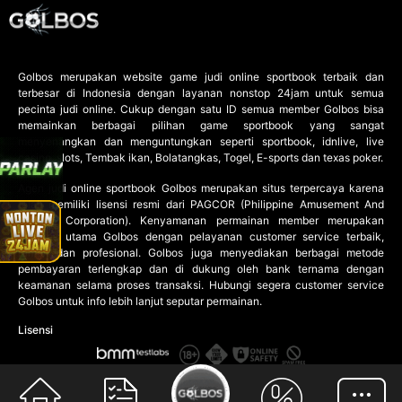
Golbos
merupakan website game judi online sportbook terbaik dan
terbesar di Indonesia dengan layanan nonstop 24jam untuk semua
pecinta judi online. Cukup dengan satu ID semua member Golbos bisa
memainkan berbagai pilihan game sportbook yang sangat
menyenangkan dan menguntungkan seperti sportbook, idnlive, live
casino, slots, Tembak ikan, Bolatangkas, Togel, E-sports dan texas poker.
Agen judi
online sportbook Golbos merupakan situs terpercaya karena
telah memiliki lisensi resmi dari PAGCOR (Philippine Amusement And
Gaming Corporation). Kenyamanan permainan member merupakan
prioritas utama Golbos dengan pelayanan customer service terbaik,
ramah dan profesional. Golbos juga menyediakan berbagai metode
pembayaran terlengkap dan di dukung oleh bank ternama dengan
keamanan selama proses transaksi. Hubungi segera customer service
Golbos untuk info lebih lanjut seputar permainan.
Lisensi
Copyright © GOLBOS. Hak cipta dilindungi